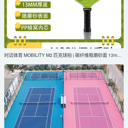
时迈体育 MOBILITY M2 匹克球拍 | 碳纤维粗磨砂⾯ 13mm薄芯 PP蜂窝内芯 ⽐赛级⾼ 旋转控制