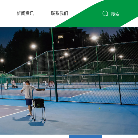
新闻资讯
联系我们
搜索