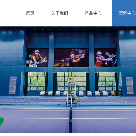
首页
关于我们
产品中心
案例中心