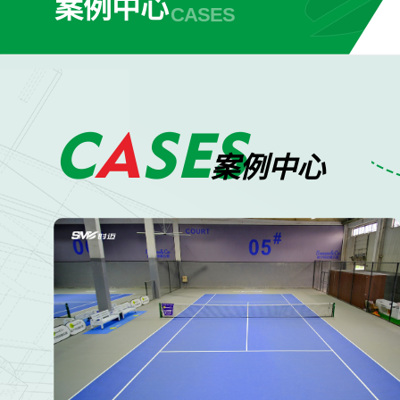
案例中心
CASES
C
A
S
E
S
案例中心