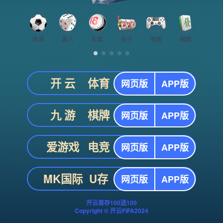
VIP
体育
送28
VIP
棋牌
VIP
开 云
体育
网页版
APP版
送28
电竞
U取
九 游
棋牌
网页版
APP版
VIP
U存
爱游戏
电竞
网页版
APP版
U取
MK国际
U存
网页版
APP版
开云首存100送100
Copyright © 开云FIFA2024