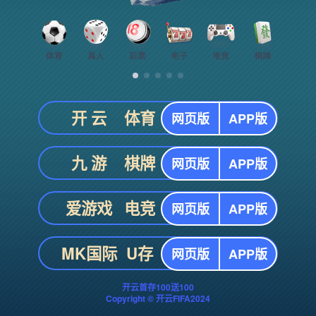
VIP
体育
送28
VIP
棋牌
VIP
开 云
体育
网页版
APP版
送28
电竞
U取
九 游
棋牌
网页版
APP版
VIP
U存
爱游戏
电竞
网页版
APP版
U取
MK国际
U存
网页版
APP版
开云首存100送100
Copyright © 开云FIFA2024