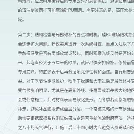
料渍时，应及时用稀释后的专用去污剂局部擦拭，避免使用强
的清洁剂液同样可能腐蚀硅PU面层。需要注意的是，高压水枪
域。
第二步：结构检查与局部修补的要点和时机。硅PU球场结构损
会逐步扩大问题。建议每月进行一次系统排查，重点关注以下
手触摸感受是否有局部软塌或鼓包，同时观察光线反射是否均
米、起泡直径大于五厘米的缺陷，就应尽快安排修补。修补前
专用底涂，待底涂表干后再分层填充弹性料和面漆。自行用普
裂。对于季节性定期维护，秋季干燥期和大雨过后是最佳修补窗
受气候影响明显，尤其是在高紫外线、多雨雪或温差极大的地
会或任意施工，此时材料表面易软化变形。而冬季若面临冻融
排走，避免冰晶膨胀造成面层分层。一个常被忽略的环节是涂层
后需要根据摩擦系数测试结果决定是否重新施涂耐磨面漆。选
之八十的天气进行，且施工后二十四小时内应避免人员踩踏和