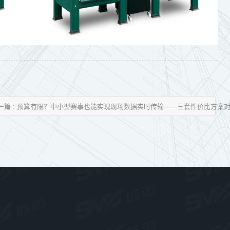
一篇 : 预算有限？中小型赛事也能实现现场数据实时传输——三套性价比方案