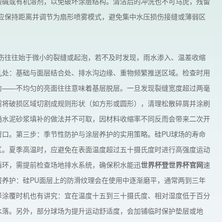
酸碱或有机溶剂，以免破坏涂层结构。清洁后的冲洗也不可马虎，残留
应保持距离并调节为扇形喷雾模式，避免集中水压损伤接缝或薄弱区
伤往往始于微小的裂缝或起泡，若不及时发现，雨水渗入、温差收缩
几处：基础与面层结合处、排水沟边缘、重物频繁推送区域。检查时用
匀——不均匀的亮面往往意味着基层脱层。一旦发现裂缝宽度超过两毫
需将破损区域切割成规则形状（如方形或圆形），清理松散碎屑并涂刷
通水泥砂浆填补的做法并不可取，因材料收缩率不同反而会带来二次开
口。第三步：季节性防护与涂层养护的实用策略。硅PU球场的寿命
区。夏季高温时，应避免在表面温度超过五十摄氏度时进行高强度运动
循环，需提前检查场地排水系统，确保积水能迅
世界杯登世界杯官网
速
养护：硅PU面层上的防滑纹理会在使用中逐渐磨平，通常两到三年
择涂覆时机也有讲究：宜在温度十五到三十摄氏度、相对湿度低于百分
水落。另外，部分球场为提升运动舒适度，会加铺临时保护垫层或地