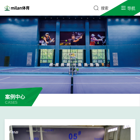
导航
搜索
案例中心
CASES