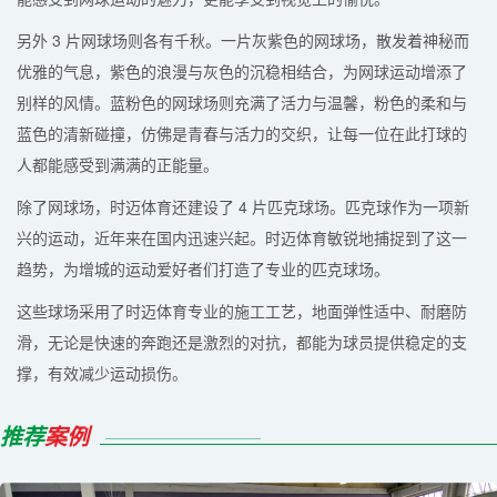
另外 3 片网球场则各有千秋。一片灰紫色的网球场，散发着神秘而
优雅的气息，紫色的浪漫与灰色的沉稳相结合，为网球运动增添了
别样的风情。蓝粉色的网球场则充满了活力与温馨，粉色的柔和与
蓝色的清新碰撞，仿佛是青春与活力的交织，让每一位在此打球的
人都能感受到满满的正能量。
除了网球场，时迈体育还建设了 4 片匹克球场。匹克球作为一项新
兴的运动，近年来在国内迅速兴起。时迈体育敏锐地捕捉到了这一
趋势，为增城的运动爱好者们打造了专业的匹克球场。
这些球场采用了时迈体育专业的施工工艺，地面弹性适中、耐磨防
滑，无论是快速的奔跑还是激烈的对抗，都能为球员提供稳定的支
撑，有效减少运动损伤。
推荐
案例