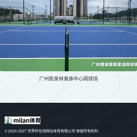
广州陈家林奥体中心网球场
© 2024-2027 世界杯在线网站体育有限公司 保留所有权利