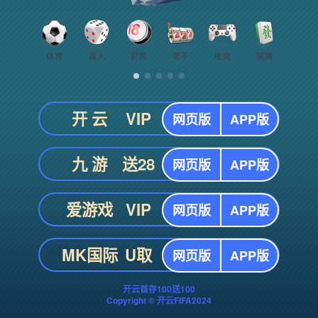
VIP
体育
送28
开 云
VIP
网页版
APP版
棋牌
VIP
体育
九 游
送28
网页版
APP版
电竞
U取
棋牌
爱游戏
VIP
网页版
APP版
U存
电竞
MK国际
U取
网页版
APP版
U存
开云首存100送100
Copyright © 开云FIFA2024