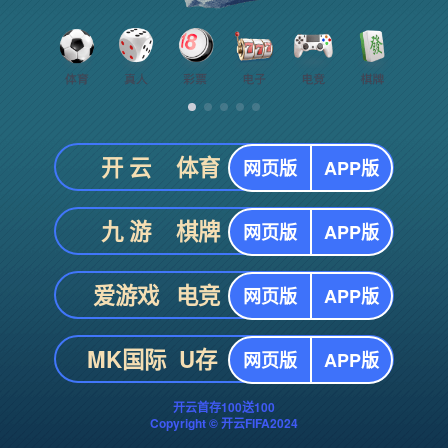
VIP
体育
送28
VIP
棋牌
VIP
开 云
体育
网页版
APP版
送28
电竞
U取
九 游
棋牌
网页版
APP版
VIP
U存
爱游戏
电竞
网页版
APP版
U取
MK国际
U存
网页版
APP版
开云首存100送100
Copyright © 开云FIFA2024