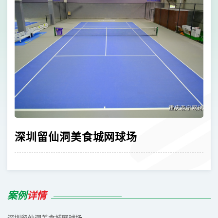
深圳留仙洞美食城网球场
案例
详情
深圳留仙洞美食城网球场