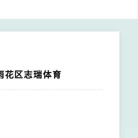
雨花区志瑞体育