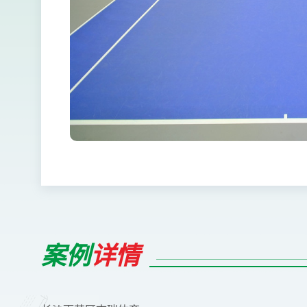
案例
详情