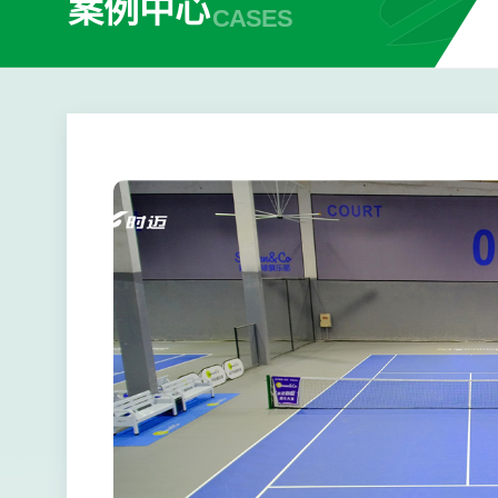
案例中心
CASES