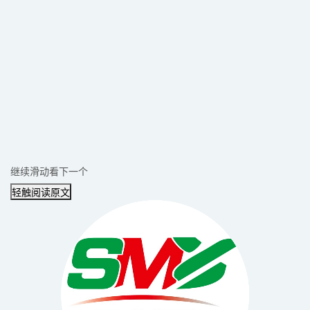
继续滑动看下一个
轻触阅读原文