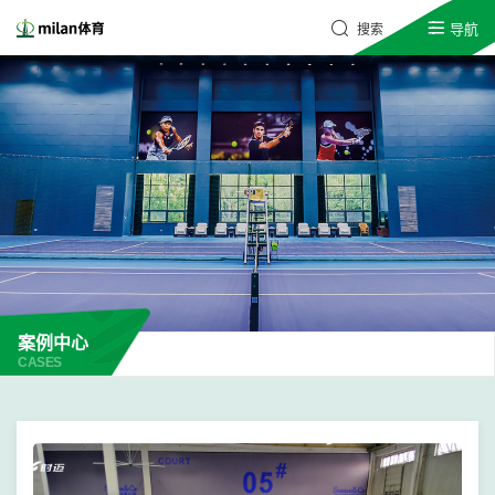
导航
搜索
案例中心
CASES