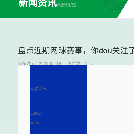
新闻资讯
NEWS
盘点近期网球赛事，你dou关注
发布时间：2026-05-19
浏览数：
11
>
网球资讯
——
Latest
tennis