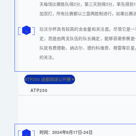
天每场比赛胜队得2分，第三天则得3分，率先得到1
加双打，所有比赛都以三盘两胜制进行，如果比赛
拉沃尔杯具有较高的含金量和关注度。尽管它是一
3
定，而是由两支队伍的队长确定，能够获邀参赛是
队就有费德勒、纳达尔、德约科维奇、穆雷等巨星
的关注。
ATP250 成都网球公开赛▼
ATP250
时间：2024年9月17日-24日
1