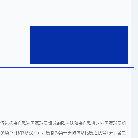
队伍包括来自欧洲国家球员组成的欧洲队和来自欧洲之外国家球员组
（9场单打和3场双打）。赛制为第一天的每场比赛胜队得1分，第二