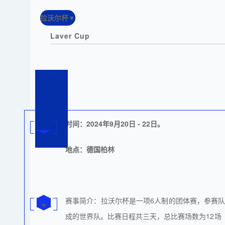
拉沃尔杯▼
Laver Cup
时间：2024年9月20日 - 22日。
1
地点：德国柏林
赛事简介：拉沃尔杯是一项6人制的团体赛，参赛
2
成的世界队。比赛日程共三天，总比赛场数为12场