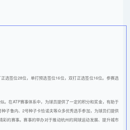
打正选签位28位，单打预选签位16位，双打正选签位16位。参赛选
类似。在ATP赛事体系中，为球员提供了一定的积分和奖金，有助于
号种子鲁内、2号种子卡恰诺夫等众多优秀选手参加，为球员们提供
精彩的赛事。赛事的举办对于推动杭州的网球运动发展、提升城市