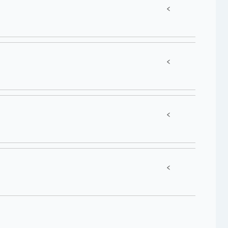
<
<
<
<