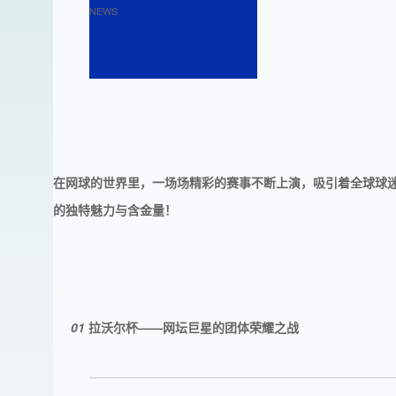
NEWS
在网球的世界里，一场场精彩的赛事不断上演，吸引着全球球
的独特魅力与含金量！
01
拉沃尔杯——网坛巨星的团体荣耀之战