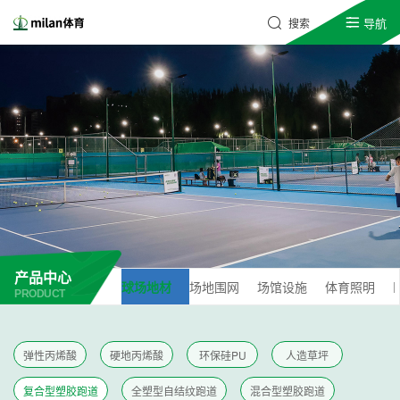
导航
搜索
产品中心
球场地材
场地围网
场馆设施
体育照明
PRODUCT
弹性丙烯酸
硬地丙烯酸
环保硅PU
人造草坪
复合型塑胶跑道
全塑型自结纹跑道
混合型塑胶跑道