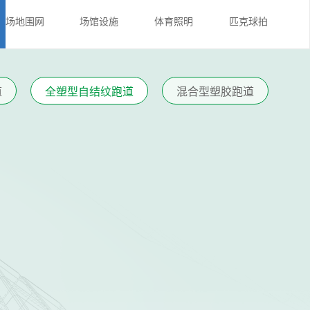
场地围网
场馆设施
体育照明
匹克球拍
道
全塑型自结纹跑道
混合型塑胶跑道