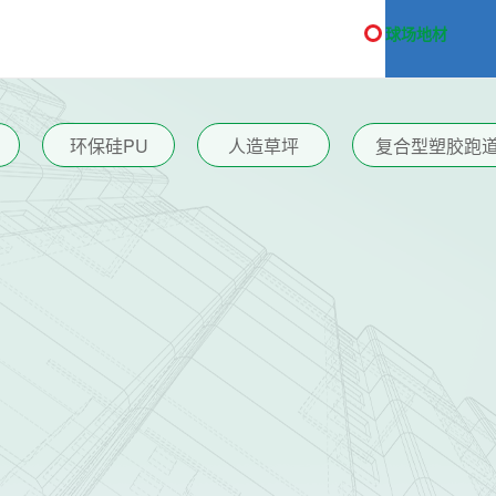
球场地材
环保硅PU
人造草坪
复合型塑胶跑